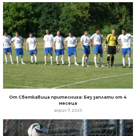
От Светкавица притесниха: Без заплати от 4
месеца
април 7, 2025