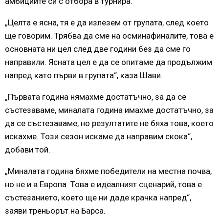
амбициите си с отбора в турнира.
„Целта е ясна, тя е да излезем от групата, след което
ще говорим. Трябва да сме на осминафиналите, това е
основната ни цел след две години без да сме го
направили. Ясната цел е да се опитаме да продължим
напред като първи в групата“, каза Шави.
„Първата година нямахме достатъчно, за да се
състезаваме, миналата година имахме достатъчно, за
да се състезаваме, но резултатите не бяха това, което
искахме. Този сезон искаме да направим скока“,
добави той.
„Миналата година бяхме победители на местна почва,
но не и в Европа. Това е идеалният сценарий, това е
състезанието, което ще ни даде крачка напред“,
заяви треньорът на Барса.