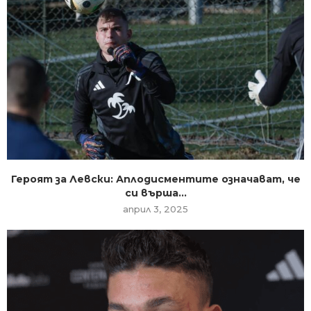
Героят за Левски: Аплодисментите означават, че
си върша...
април 3, 2025