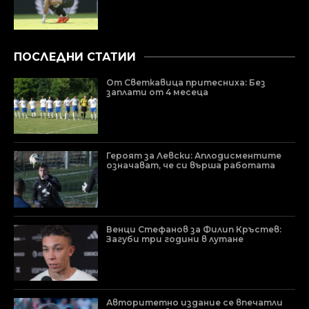
ПОСЛЕДНИ СТАТИИ
От Светкавица притесниха: Без
заплати от 4 месеца
Героят за Левски: Аплодисментите
означават, че си върша работата
Венци Стефанов за Филип Кръстев:
Загуби три години в лутане
Авторитетно издание се впечатли