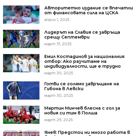
Авторитетно издание се впечатли
от финансовата сила на ЦСКА
април 1, 2025
Лидерът на Славия се завръща
срещу Септември
март 31, 2025
Емил Костадинов за националния
отбор: Ако разчитаме на
индивидуалности, ще е трудно
март 30, 2025
Готви се голямо завръщане на
Гибона в Левски
март 30, 2025
Мартин Минчев блесна с гол за
новия си тим в Полша
март 29, 2025
Янев: Предстои ни много работа в