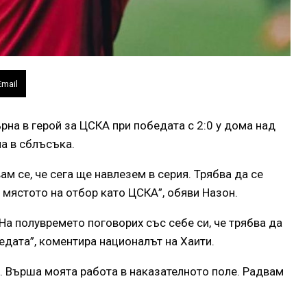
Email
на в герой за ЦСКА при победата с 2:0 у дома над
ла в сблъсъка.
 се, че сега ще навлезем в серия. Трябва да се
 мястото на отбор като ЦСКА”, обяви Назон.
На полувремето поговорих със себе си, че трябва да
едата”, коментира националът на Хаити.
и. Върша моята работа в наказателното поле. Радвам