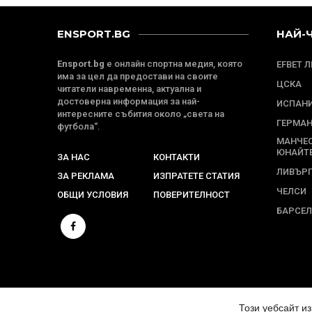
ENSPORT.BG
НАЙ-
Ensport.bg
е онлайн спортна медия, която
EFBET 
има за цел да предостави на своите
ЦСКА
читатели навременна, актуална и
достоверна информация за най-
ИСПАН
интересните събития около „света на
ГЕРМА
футбола“.
МАНЧЕ
ЮНАЙТ
ЗА НАС
КОНТАКТИ
ЛИВЪР
ЗА РЕКЛАМА
ИЗПРАТЕТЕ СТАТИЯ
ЧЕЛСИ
ОБЩИ УСЛОВИЯ
ПОВЕРИТЕЛНОСТ
БАРСЕ
© 2024 ENSPORT.BG. ВСИЧКИ ПРАВА ЗАПАЗЕНИ.
Този уебсайт и