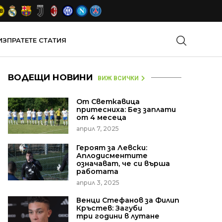
ИЗПРАТЕТЕ СТАТИЯ
ВОДЕЩИ НОВИНИ
ВИЖ ВСИЧКИ
От Светкавица
притесниха: Без заплати
от 4 месеца
април 7, 2025
Героят за Левски:
Аплодисментите
означават, че си върша
работата
април 3, 2025
Венци Стефанов за Филип
Кръстев: Загуби
три години в лутане