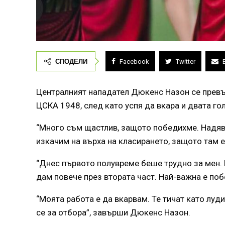
СПОДЕЛИ
Facebook
Twitter
Централният нападател Дюкенс Назон се превър
ЦСКА 1948, след като успя да вкара и двата го
“Много съм щастлив, защото победихме. Надявам
изкачим на върха на класирането, защото там е
“Днес първото полувреме беше трудно за мен. 
дам повече през втората част. Най-важна е поб
“Моята работа е да вкарвам. Те тичат като луд
се за отбора”, завърши Дюкенс Назон.