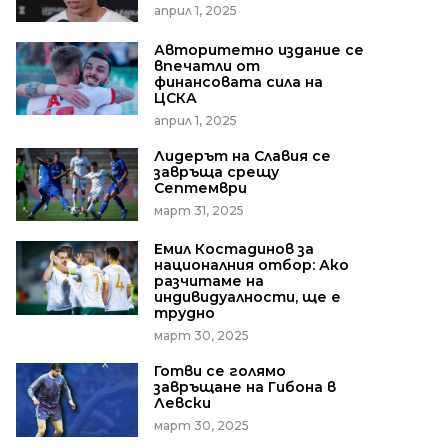
април 1, 2025
Авторитетно издание се
впечатли от
финансовата сила на
ЦСКА
април 1, 2025
Лидерът на Славия се
завръща срещу
Септември
март 31, 2025
Емил Костадинов за
националния отбор: Ако
разчитаме на
индивидуалности, ще е
трудно
март 30, 2025
Готви се голямо
завръщане на Гибона в
Левски
март 30, 2025