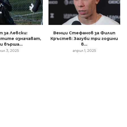
т за Левски:
Венци Стефанов за Филип
тите означават,
Кръстев: Загуби три години
и върша...
в...
рил 3, 2025
април 1, 2025