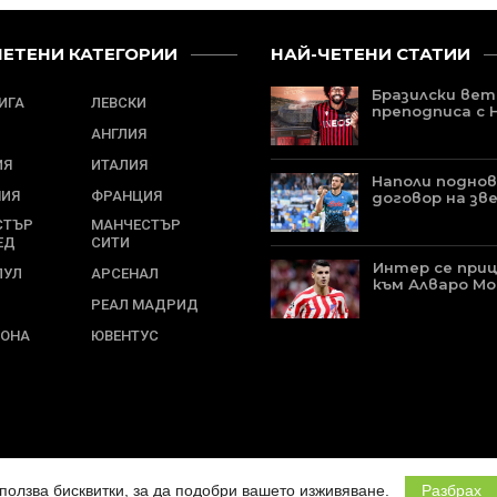
ЧЕТЕНИ КАТЕГОРИИ
НАЙ-ЧЕТЕНИ СТАТИИ
Бразилски ве
ЛИГА
ЛЕВСКИ
преподписа с 
АНГЛИЯ
ИЯ
ИТАЛИЯ
Наполи подно
НИЯ
ФРАНЦИЯ
договор на зв
СТЪР
МАНЧЕСТЪР
ЕД
СИТИ
Интер се при
ПУЛ
АРСЕНАЛ
към Алваро М
РЕАЛ МАДРИД
ЛОНА
ЮВЕНТУС
зползва бисквитки, за да подобри вашето изживяване.
Разбрах