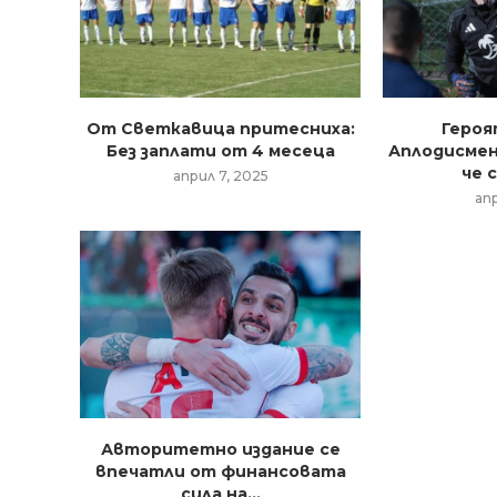
От Светкавица притесниха:
Героя
Без заплати от 4 месеца
Аплодисмен
че с
април 7, 2025
ап
Авторитетно издание се
впечатли от финансовата
сила на...