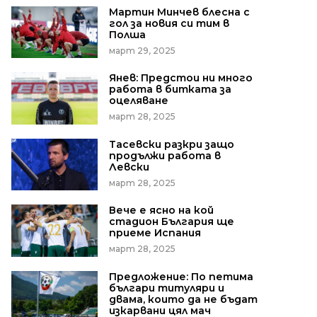
Мартин Минчев блесна с
гол за новия си тим в
Полша
март 29, 2025
Янев: Предстои ни много
работа в битката за
оцеляване
март 28, 2025
Тасевски разкри защо
продължи работа в
Левски
март 28, 2025
Вече е ясно на кой
стадион България ще
приеме Испания
март 28, 2025
Предложение: По петима
българи титуляри и
двама, които да не бъдат
изкарвани цял мач