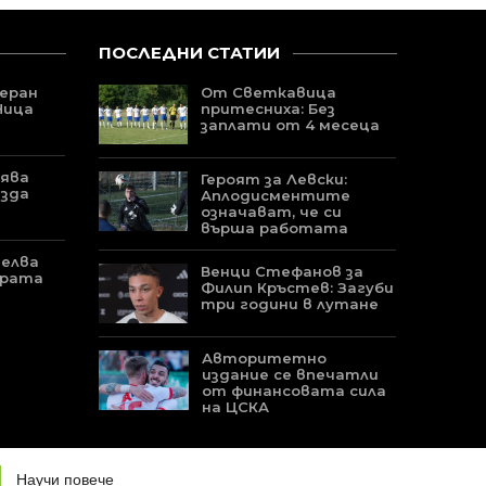
ПОСЛЕДНИ СТАТИИ
теран
От Светкавица
Ница
притесниха: Без
заплати от 4 месеца
вява
Героят за Левски:
езда
Аплодисментите
означават, че си
върша работата
целва
Венци Стефанов за
ората
Филип Кръстев: Загуби
три години в лутане
Авторитетно
издание се впечатли
от финансовата сила
на ЦСКА
УЕБ-ДИЗАЙН И ИЗРАБОТКА ОТ
PROJECT YORDANOV
Научи повече