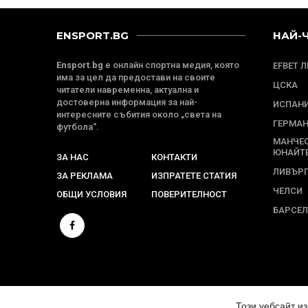
ENSPORT.BG
НАЙ-
Ensport.bg
е онлайн спортна медия, която
EFBET 
има за цел да предостави на своите
ЦСКА
читатели навременна, актуална и
достоверна информация за най-
ИСПАН
интересните събития около „света на
ГЕРМА
футбола“.
МАНЧЕ
ЮНАЙТ
ЗА НАС
КОНТАКТИ
ЛИВЪР
ЗА РЕКЛАМА
ИЗПРАТЕТЕ СТАТИЯ
ЧЕЛСИ
ОБЩИ УСЛОВИЯ
ПОВЕРИТЕЛНОСТ
БАРСЕ
© 2024 ENSPORT.BG. ВСИЧКИ ПРАВА ЗАПАЗЕНИ.
Този уебсайт и