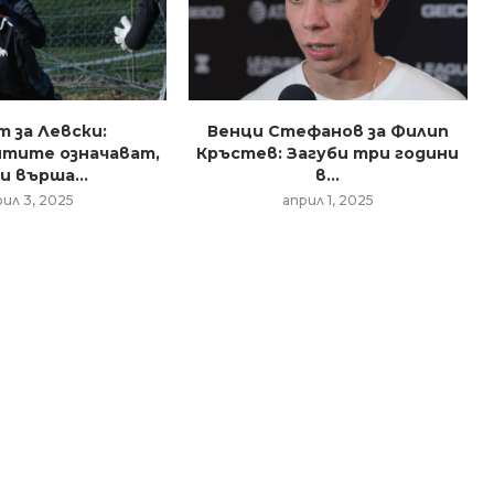
т за Левски:
Венци Стефанов за Филип
тите означават,
Кръстев: Загуби три години
и върша...
в...
рил 3, 2025
април 1, 2025