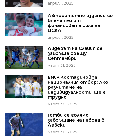
април 1, 2025
Авторитетно издание се
впечатли от
финансовата сила на
ЦСКА
април 1, 2025
Лидерът на Славия се
завръща срещу
Септември
март 31, 2025
Емил Костадинов за
националния отбор: Ако
разчитаме на
индивидуалности, ще е
трудно
март 30, 2025
Готви се голямо
завръщане на Гибона в
Левски
март 30, 2025