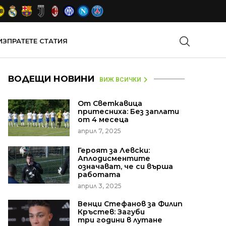
ИЗПРАТЕТЕ СТАТИЯ
ВОДЕЩИ НОВИНИ
ВИЖ ВСИЧКИ
От Светкавица
притесниха: Без заплати
от 4 месеца
април 7, 2025
Героят за Левски:
Аплодисментите
означават, че си върша
работата
април 3, 2025
Венци Стефанов за Филип
Кръстев: Загуби
три години в лутане