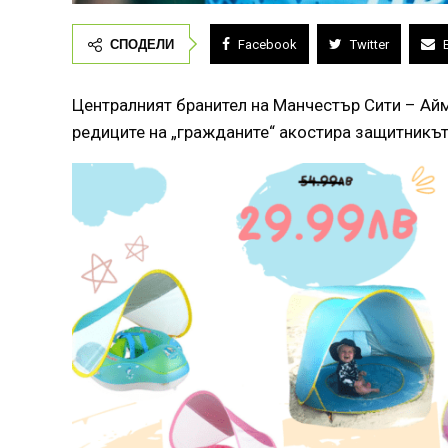
СПОДЕЛИ
Facebook
Twitter
Централният бранител на Манчестър Сити – Айме
редиците на „гражданите“ акостира защитникът