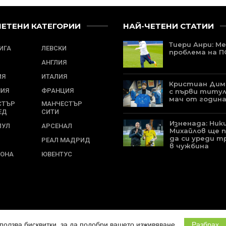
ЧЕТЕНИ КАТЕГОРИИ
НАЙ-ЧЕТЕНИ СТАТИИ
Тиери Анри: Ме
ЛИГА
ЛЕВСКИ
проблема на 
АНГЛИЯ
ИЯ
ИТАЛИЯ
Кристиан Ди
НИЯ
ФРАНЦИЯ
с първи титу
мач от година
СТЪР
МАНЧЕСТЪР
ЕД
СИТИ
Изненада: Ник
ПУЛ
АРСЕНАЛ
Михайлов ще 
да си уреди т
РЕАЛ МАДРИД
в чужбина
ЛОНА
ЮВЕНТУС
зползва бисквитки, за да подобри вашето изживяване.
Разбрах