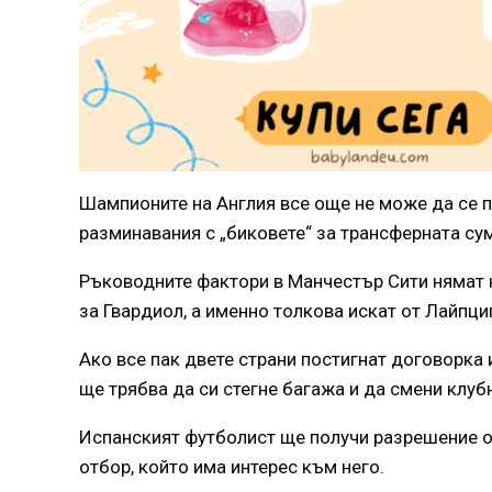
Шампионите на Англия все още не може да се п
разминавания с „биковете“ за трансферната су
Ръководните фактори в Манчестър Сити нямат 
за Гвардиол, а именно толкова искат от Лайпциг
Ако все пак двете страни постигнат договорка
ще трябва да си стегне багажа и да смени клуб
Испанският футболист ще получи разрешение о
отбор, който има интерес към него.