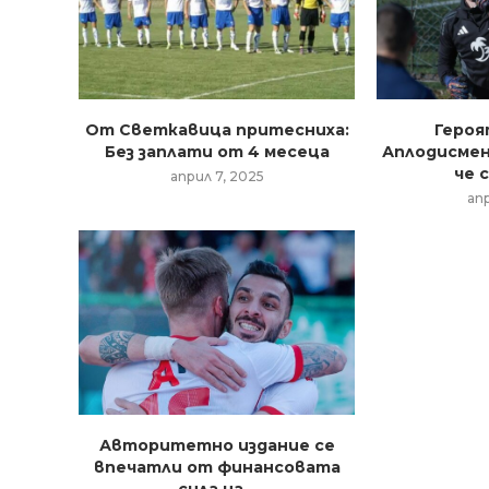
От Светкавица притесниха:
Героя
Без заплати от 4 месеца
Аплодисмен
че с
април 7, 2025
ап
Авторитетно издание се
впечатли от финансовата
сила на...