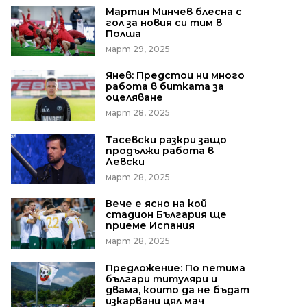
Мартин Минчев блесна с
гол за новия си тим в
Полша
март 29, 2025
Янев: Предстои ни много
работа в битката за
оцеляване
март 28, 2025
Тасевски разкри защо
продължи работа в
Левски
март 28, 2025
Вече е ясно на кой
стадион България ще
приеме Испания
март 28, 2025
Предложение: По петима
българи титуляри и
двама, които да не бъдат
изкарвани цял мач