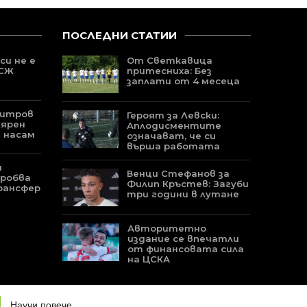
ПОСЛЕДНИ СТАТИИ
си не е
От Светкавица
ПСЖ
притесниха: Без
заплати от 4 месеца
митров
Героят за Левски:
лярен
Аплодисментите
 насам
означават, че си
върша работата
и
Венци Стефанов за
пробва
Филип Кръстев: Загуби
рансфер
три години в лутане
Авторитетно
издание се впечатли
от финансовата сила
на ЦСКА
УЕБ-ДИЗАЙН И ИЗРАБОТКА ОТ
PROJECT YORDANOV
Научи повече