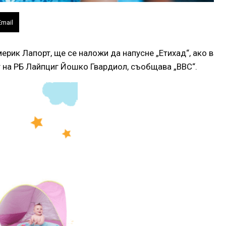
Email
рик Лапорт, ще се наложи да напусне „Етихад“, ако в
 на РБ Лайпциг Йошко Гвардиол, съобщава „BBC“.