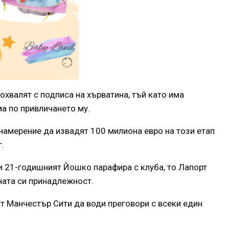
охвалят с подписа на хърватина, тъй като има
ма по привличането му.
намерение да извадят 100 милиона евро на този етап
.
 и 21-годишният Йошко парафира с клуба, то Лапорт
ната си принадлежност.
т Манчестър Сити да води преговори с всеки един