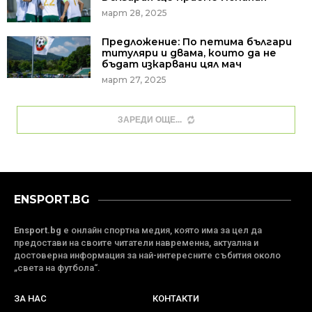
март 28, 2025
Предложение: По петима българи
титуляри и двама, които да не
бъдат изкарвани цял мач
март 27, 2025
ЗАРЕДИ ОЩЕ
ENSPORT.BG
Ensport.bg
е онлайн спортна медия, която има за цел да
предостави на своите читатели навременна, актуална и
достоверна информация за най-интересните събития около
„света на футбола“.
ЗА НАС
КОНТАКТИ