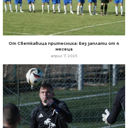
От Светкавица притесниха: Без заплати от 4
месеца
април 7, 2025