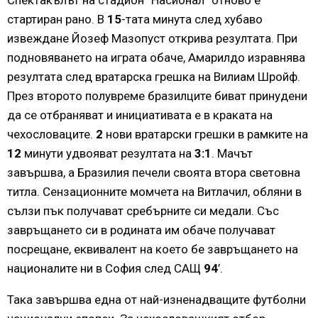
стартиран рано. В
15
-тата минута след хубаво
извеждане Йозеф Мазопуст открива резултата. При
подновяването на играта обаче, Амарилдо изравнява
резултата след вратарска грешка на Вилиам Шройф.
През второто полувреме бразилците биват принудени
да се отбраняват и инициативата е в краката на
чехословаците.
2
нови вратарски грешки в рамките на
12
минути удвояват резултата на
3:1
. Мачът
завършва, а Бразилия печели своята втора световна
титла. Сензационните момчета на Витлачил, обляни в
сълзи пък получават сребърните си медали. Със
завръщането си в родината им обаче получават
посрещане, еквивалент на което бе завръщането на
националите ни в София след САЩ
94
’.
Така завършва една от най-изненадващите футболни