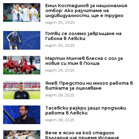
Емил Костадинов за националния
отбор: Ако разчитаме на
индивидуалности, ще е трудно
март 30, 2025
Готви се голямо завръщане на
Гибона в Левски
март 30, 2025
Мартин Минчев блесна с гол за
новия си тим в Полша
март 29, 2025
Янев: Предстои ни много работа в
битката за оцеляване
март 28, 2025
Тасевски разкри защо продължи
работа в Левски
март 28, 2025
Вече е ясно на кой стадион
България ще приеме Испания