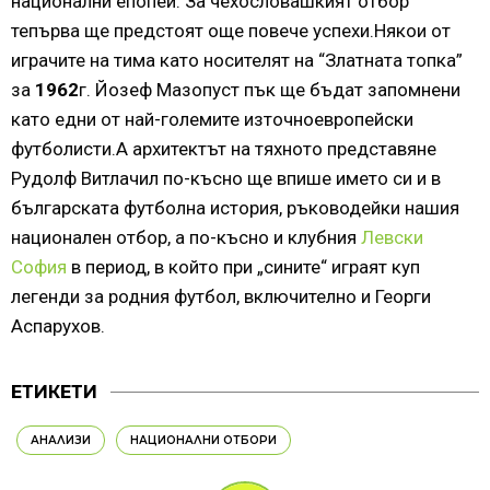
национални епопеи. За чехословашкият отбор
тепърва ще предстоят още повече успехи.Някои от
играчите на тима като носителят на “Златната топка”
за
1962
г. Йозеф Мазопуст пък ще бъдат запомнени
като едни от най-големите източноевропейски
футболисти.А архитектът на тяхното представяне
Рудолф Витлачил по-късно ще впише името си и в
българската футболна история, ръководейки нашия
национален отбор, а по-късно и клубния
Левски
София
в период, в който при „сините“ играят куп
легенди за родния футбол, включително и Георги
Аспарухов.
ЕТИКЕТИ
АНАЛИЗИ
НАЦИОНАЛНИ ОТБОРИ