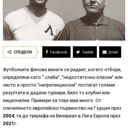
СПОДЕЛИ
Facebook
Twitter
Email
Футболните фенове винаги се радват, когато отбори,
определяни като “ слаби”, “недостатъчно класни” или
чисто и просто “непретенциозни” постигат големи
резултати в дадени турнири, било то клубни или
национални. Примери за това има много. От
спечеленото европейско първенство на Гърция през
2004
, та до триумфа на Виляреал в Лига Европа през
2021
г.