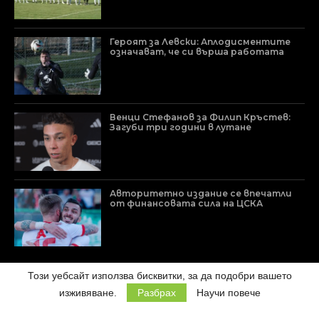
Героят за Левски: Аплодисментите
означават, че си върша работата
Венци Стефанов за Филип Кръстев:
Загуби три години в лутане
Авторитетно издание се впечатли
от финансовата сила на ЦСКА
Този уебсайт използва бисквитки, за да подобри вашето
изживяване.
Разбрах
Научи повече