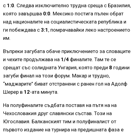
с
1:0
. Следва изключително трудна среща с Бразилия,
която завършва
0:0
. Мексико постига пълен обрат
над националите на социалистическата република и
ги побеждава с
3:1
, помрачавайки леко настроението
им.
Въпреки загубата обаче приключението за словаците
и чехите продължава на
1/4
финалите. Там те се
срещат със солидната Унгария, която преди
8
години
загуби финал на този форум. Макар и трудно,
“маджарите” биват отстранени с ранен гол на Адолф
Шерер в
12
-ата минута.
На полуфиналите съдбата поставя на пътя на на
Чехословакия друг славянски състав. Този на
Югославия. Балканският тим и полуфиналист от
първото издание на турнира на предишната фаза е