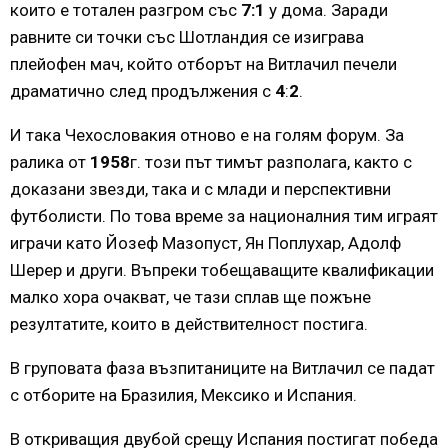
които е тотален разгром със
7:1
у дома. Заради
равните си точки със Шотландия се изиграва
плейофен мач, който отборът на Витлачил печели
драматично след продължения с
4
:
2
.
И така Чехословакия отново е на голям форум. За
ралика от
1958
г. този път тимът разполага, както с
доказани звезди, така и с млади и перспективни
футболисти. По това време за националния тим играят
играчи като Йозеф Мазопуст, Ян Поплухар, Адолф
Шерер и други. Въпреки тобещаващите квалификации
малко хора очакват, че тази сплав ще пожъне
резултатите, които в действителност постига.
В груповата фаза възпитаниците на Витлачил се падат
с отборите на Бразилия, Мексико и Испания.
В откриващия двубой срещу Испания постигат победа