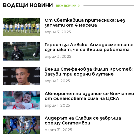
ВОДЕЩИ НОВИНИ
ВИЖ ВСИЧКИ
От Светкавица притесниха: Без
заплати от 4 месеца
април 7, 2025
Героят за Левски: Аплодисментите
означават, че си върша работата
април 3, 2025
Венци Стефанов за Филип Кръстев:
Загуби три години в лутане
април 1, 2025
Авторитетно издание се впечатли
от финансовата сила на ЦСКА
април 1, 2025
Лидерът на Славия се завръща
срещу Септември
март 31, 2025