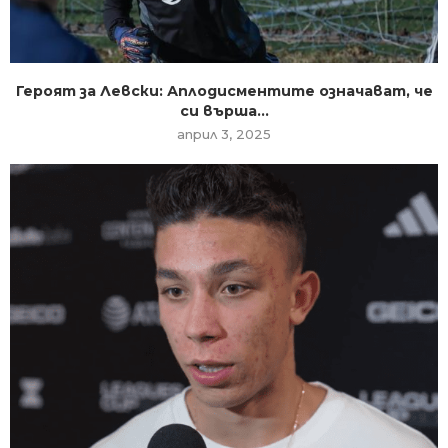
Героят за Левски: Аплодисментите означават, че
си върша...
април 3, 2025