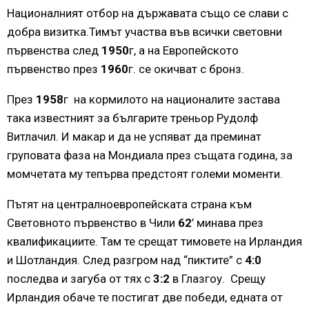
Националният отбор на държавата също се слави с
добра визитка.Тимът участва във всички световни
първенства след
1950
г, а на Европейското
първенство през
1960
г. се окичват с бронз.
През
1958
г на кормилото на националите застава
така известният за българите треньор Рудолф
Витлачил. И макар и да не успяват да преминат
груповата фаза на Мондиала през същата година, за
момчетата му тепърва предстоят големи моменти.
Пътят на централноевропейската страна към
Световното първенство в Чили
62
’ минава през
квалификациите. Там те срещат тимовете на Ирландия
и Шотландия. След разгром над “пиктите” с
4:0
последва и загуба от тях с
3:2
в Глазгоу. Срещу
Ирландия обаче те постигат две победи, едната от