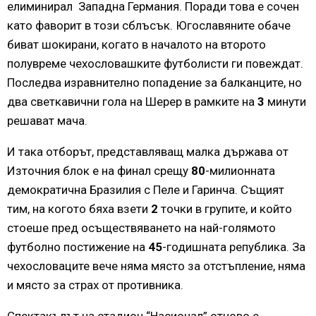
елиминирал Западна Германия. Поради това е сочен
като фаворит в този сблъсък. Югославяните обаче
биват шокирани, когато в началото на второто
полувреме чехословашките футболисти ги повеждат.
Последва изравнително попадение за балканците, но
два светкавични гола на Шерер в рамките на
3
минути
решават мача.
И така отборът, представляващ малка държава от
Източния блок е на финал срещу
80
-милионната
демократична Бразилия с Пеле и Гаринча. Същият
тим, на когото бяха взети
2
точки в групите, и който
стоеше пред осъществяването на най-голямото
футболно постижение на
45
-годишната република. За
чехословаците вече няма място за отстъпление, няма
и място за страх от противника.
Спектакълът на стадион “Насионал” отново е