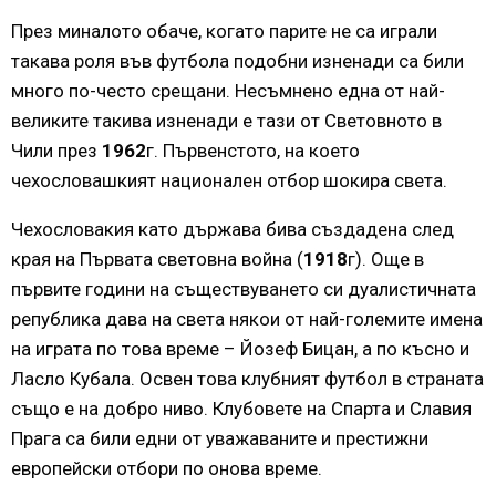
През миналото обаче, когато парите не са играли
такава роля във футбола подобни изненади са били
много по-често срещани. Несъмнено една от най-
великите такива изненади е тази от Световното в
Чили през
1962
г. Първенстото, на което
чехословашкият национален отбор шокира света.
Чехословакия като държава бива създадена след
края на Първата световна война (
1918
г). Още в
първите години на съществуването си дуалистичната
република дава на света някои от най-големите имена
на играта по това време – Йозеф Бицан, а по късно и
Ласло Кубала. Освен това клубният футбол в страната
също е на добро ниво. Клубовете на Спарта и Славия
Прага са били едни от уважаваните и престижни
европейски отбори по онова време.