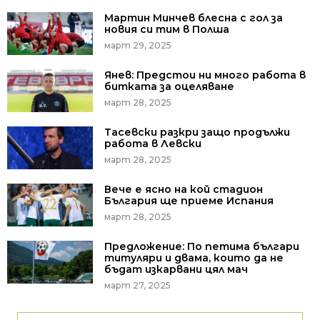
Мартин Минчев блесна с гол за
новия си тим в Полша
март 29, 2025
Янев: Предстои ни много работа в
битката за оцеляване
март 28, 2025
Тасевски разкри защо продължи
работа в Левски
март 28, 2025
Вече е ясно на кой стадион
България ще приеме Испания
март 28, 2025
Предложение: По петима българи
титуляри и двама, които да не
бъдат изкарвани цял мач
март 27, 2025