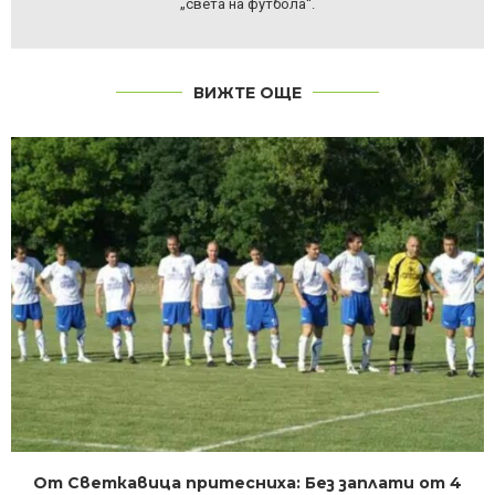
„света на футбола“.
ВИЖТЕ ОЩЕ
От Светкавица притесниха: Без заплати от 4