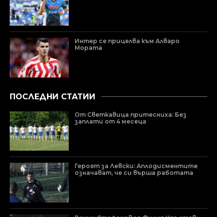
Интер се прицелва към Алваро
Мората
ПОСЛЕДНИ СТАТИИ
От Светкавица притесниха: Без
заплати от 4 месеца
Героят за Левски: Аплодисментите
означават, че си върша работата