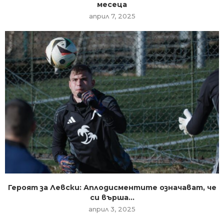
месеца
април 7, 2025
Героят за Левски: Аплодисментите означават, че
си върша...
април 3, 2025