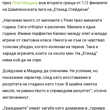
през
Реал Мадрид
във втората среща от 1/2 финалите
на Шампионската лига на „Етихад Стейдиъм“.
„Научихме много от мачовете с Реал през миналата
година. Сега отборът е различен. Минала е една
година. Имаме перфектен баланс между опит и млади
играчи от световна класа. Никога не съм се чувствал
толкова убеден, когато излизам на терена. Така е
заради играчите, които са около мен. На „Етихад“
няма кой да ни спре.
Дойдохме в Мадрид да спечелим. Не успяхме, но
показахме характер, след като изоставахме в
резултата на стадион като този. В крайна сметка
мисля, че равенството е справедлив резултат“, отсече
англичанинът.
„Гражданите“ нямат загуба като домакини в „турнира