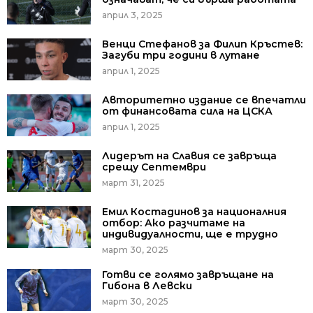
април 3, 2025
Венци Стефанов за Филип Кръстев:
Загуби три години в лутане
април 1, 2025
Авторитетно издание се впечатли
от финансовата сила на ЦСКА
април 1, 2025
Лидерът на Славия се завръща
срещу Септември
март 31, 2025
Емил Костадинов за националния
отбор: Ако разчитаме на
индивидуалности, ще е трудно
март 30, 2025
Готви се голямо завръщане на
Гибона в Левски
март 30, 2025