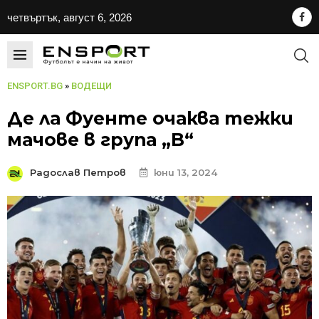
четвъртък, август 6, 2026
ENSPORT.BG
»
ВОДЕЩИ
Де ла Фуенте очаква тежки
мачове в група „B“
Радослав Петров
юни 13, 2024