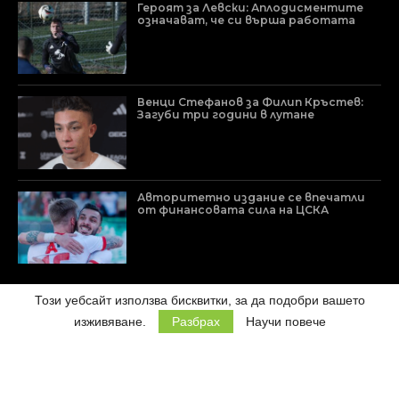
Героят за Левски: Аплодисментите
означават, че си върша работата
Венци Стефанов за Филип Кръстев:
Загуби три години в лутане
Авторитетно издание се впечатли
от финансовата сила на ЦСКА
Този уебсайт използва бисквитки, за да подобри вашето
изживяване.
Разбрах
Научи повече
© 2024 ENSPORT.BG. ВСИЧКИ ПРАВА ЗАПАЗЕНИ.