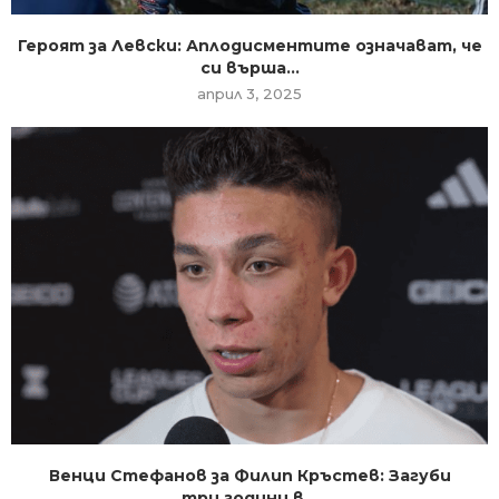
Героят за Левски: Аплодисментите означават, че
си върша...
април 3, 2025
Венци Стефанов за Филип Кръстев: Загуби
три години в...