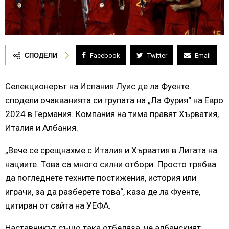
СПОДЕЛИ
Facebook
Twitter
Email
Селекционерът на Испания Луис де ла Фуенте
сподели очакванията си групата на „Ла Фурия“ на Евро
2024 в Германия. Компания на тима правят Хърватия,
Италия и Албания.
„Вече се срещнахме с Италия и Хърватия в Лигата на
нациите. Това са много силни отбори. Просто трябва
да погледнете техните постижения, история или
играчи, за да разберете това“, каза де ла Фуенте,
цитиран от сайта на УЕФА.
Наставникът също така отбеляза, че албанският