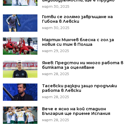
индивидуалности, ще е трудно
март 30, 2025
Готви се голямо завръщане на
Гибона в Левски
март 30, 2025
Мартин Минчев блесна с гол за
новия си тим в Полша
март 29, 2025
Янев: Предстои ни много работа в
битката за оцеляване
март 28, 2025
Тасевски разкри защо продължи
работа в Левски
март 28, 2025
Вече е ясно на кой стадион
България ще приеме Испания
март 28, 2025