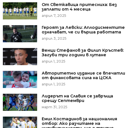
От Светкавица притесниха: Без
заплати от 4 месеца
април 7, 2025
Героят за Левски: Аплодисментите
означават, че си върша работата
април 3, 2025
Венци Стефанов за Филип Кръстев:
Загуби три години в лутане
април 1, 2025
Авторитетно издание се впечатли
от финансовата сила на ЦСКА
април 1, 2025
Лидерът на Славия се завръща
срещу Септември
март 31, 2025
Емил Костадинов за националния
отбор: Ако разчитаме на