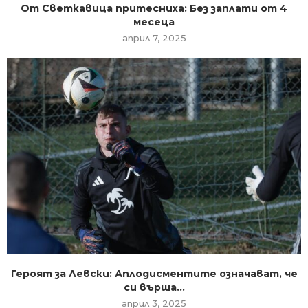
От Светкавица притесниха: Без заплати от 4
месеца
април 7, 2025
Героят за Левски: Аплодисментите означават, че
си върша...
април 3, 2025