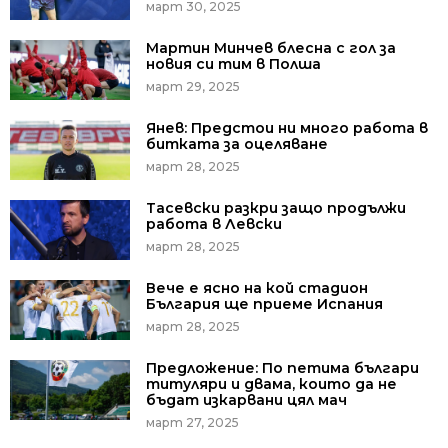
март 30, 2025
Мартин Минчев блесна с гол за
новия си тим в Полша
март 29, 2025
Янев: Предстои ни много работа в
битката за оцеляване
март 28, 2025
Тасевски разкри защо продължи
работа в Левски
март 28, 2025
Вече е ясно на кой стадион
България ще приеме Испания
март 28, 2025
Предложение: По петима българи
титуляри и двама, които да не
бъдат изкарвани цял мач
март 27, 2025