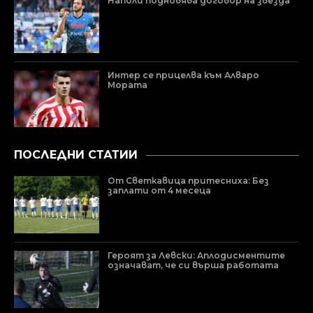
Наполи подновява договор на звезда
Интер се прицелва към Алваро
Мората
ПОСЛЕДНИ СТАТИИ
От Светкавица притесниха: Без
заплати от 4 месеца
Героят за Левски: Аплодисментите
означават, че си върша работата