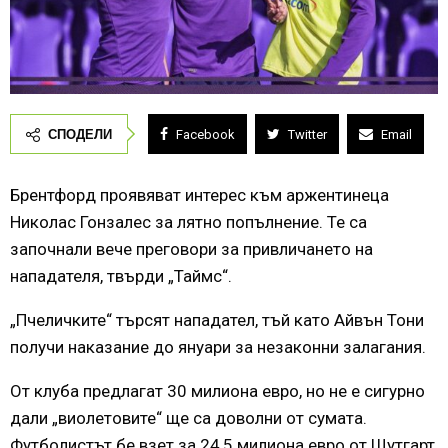
СПОДЕЛИ
Facebook
Twitter
Email
Брентфорд проявяват интерес към аржентинеца
Николас Гонзалес за лятно попълнение. Те са
започнали вече преговори за привличането на
нападателя, твърди „Таймс“.
„Пчеличките“ търсят нападател, тъй като Айвън Тони
получи наказание до януари за незаконни залагания.
От клуба предлагат 30 милиона евро, но не е сигурно
дали „виолетовите“ ще са доволни от сумата.
Футболистът бе взет за 24,5 милиона евро от Щутгарт