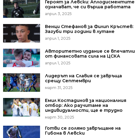
Героят за Левски: Аплодисментите
означават, че си върша работата
април 3, 2025
Венци Стефанов за Филип Кръстев:
Загуби три години в лутане
април 1, 2025
Авторитетно издание се впечатли
от финансовата сила на ЦСКА
април 1, 2025
Лидерът на Славия се завръща
срещу Септември
март 31, 2025
Емил Костадинов за националния
отбор: Ако разчитаме на
индивидуалности, ще е трудно
март 30, 2025
Готви се голямо завръщане на
Гибона в Левски