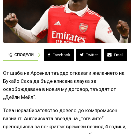
СПОДЕЛИ
Facebook
Twitter
Email
От щаба на Арсенал твърдо отказали желанието на
Букайо Сака да бъде вписана клауза за
освобождаване в новия му договор, твърдят от
„Дейли Мейл“.
Това неразбирателство довело до компромисен
вариант. Английската звезда на „топчиите“
преподписва за по-кратък времеви период
4
години,