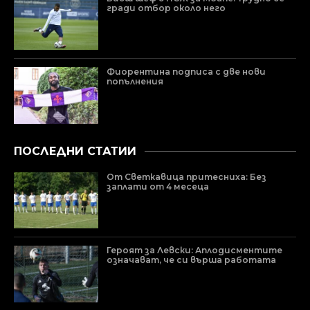
гради отбор около него
Фиорентина подписа с две нови
попълнения
ПОСЛЕДНИ СТАТИИ
От Светкавица притесниха: Без
заплати от 4 месеца
Героят за Левски: Аплодисментите
означават, че си върша работата