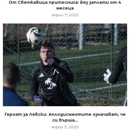
От Светкавица притесниха: Без заплати от 4
месеца
април 7, 2025
Героят за Левски: Аплодисментите означават, че
си върша...
април 3, 2025