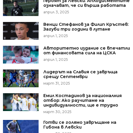
Героят за Левски: Аплодисментите
означават, че си върша работата
април 3, 2025
Венци Стефанов за Филип Кръстев:
Загуби три години в лутане
април 1, 2025
Авторитетно издание се впечатли
от финансовата сила на ЦСКА
април 1, 2025
Лидерът на Славия се завръща
срещу Септември
март 31, 2025
Емил Костадинов за националния
отбор: Ако разчитаме на
индивидуалности, ще е трудно
март 30, 2025
Готви се голямо завръщане на
Гибона в Левски