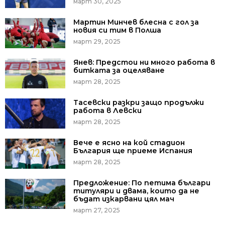
март 30, 2025
Мартин Минчев блесна с гол за
новия си тим в Полша
март 29, 2025
Янев: Предстои ни много работа в
битката за оцеляване
март 28, 2025
Тасевски разкри защо продължи
работа в Левски
март 28, 2025
Вече е ясно на кой стадион
България ще приеме Испания
март 28, 2025
Предложение: По петима българи
титуляри и двама, които да не
бъдат изкарвани цял мач
март 27, 2025