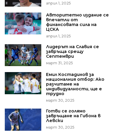
април 1, 2025
Авторитетно издание се
впечатли от
финансовата сила на
ЦСКА
април 1, 2025
Лидерът на Славия се
завръща срещу
Септември
март 31, 2025
Емил Костадинов за
националния отбор: Ако
разчитаме на
индивидуалности, ще е
трудно
март 30, 2025
Готви се голямо
завръщане на Гибона в
Левски
март 30, 2025