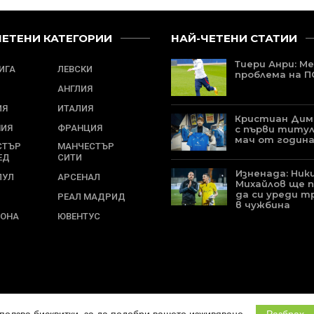
ЧЕТЕНИ КАТЕГОРИИ
НАЙ-ЧЕТЕНИ СТАТИИ
Тиери Анри: Ме
ЛИГА
ЛЕВСКИ
проблема на 
АНГЛИЯ
ИЯ
ИТАЛИЯ
Кристиан Ди
НИЯ
ФРАНЦИЯ
с първи титу
мач от година
СТЪР
МАНЧЕСТЪР
ЕД
СИТИ
Изненада: Ник
ПУЛ
АРСЕНАЛ
Михайлов ще 
да си уреди т
РЕАЛ МАДРИД
в чужбина
ЛОНА
ЮВЕНТУС