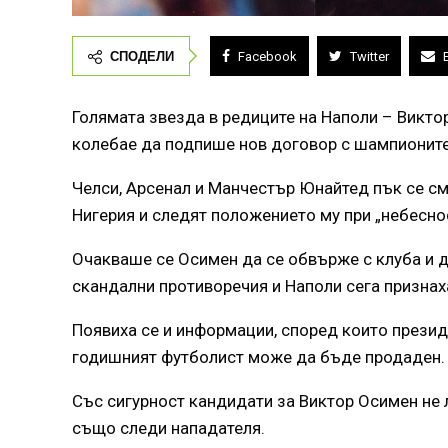
СПОДЕЛИ
Facebook
Twitter
Голямата звезда в редиците на Наполи – Виктор
колебае да подпише нов договор с шампионите
Челси, Арсенал и Манчестър Юнайтед пък се см
Нигерия и следят положението му при „небеснос
Очакваше се Осимен да се обвърже с клуба и д
скандални противоречия и Наполи сега признаха
Появиха се и информации, според които презид
годишният футболист може да бъде продаден.
Със сигурност кандидати за Виктор Осимен не 
също следи нападателя.