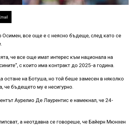
Email
 Осимен, все още е с неясно бъдеще, след като се
.
ята, че все още имат интерес към национала на
ините“, с които има контракт до 2025-а година.
а остане на Ботуша, но той беше замесен в няколко
, че бъдещето му е несигурно.
ентът Аурелио Де Лаурентис е намекнал, че 24-
липсват, а неотдавна се говореше, че Байерн Мюнхен