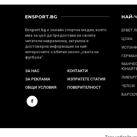
ENSPORT.BG
НАЙ-
Ensport.bg
е онлайн спортна медия, която
EFBET 
има за цел да предостави на своите
ЦСКА
читатели навременна, актуална и
достоверна информация за най-
ИСПАН
интересните събития около „света на
ГЕРМА
футбола“.
МАНЧЕ
ЮНАЙТ
ЗА НАС
КОНТАКТИ
ЛИВЪР
ЗА РЕКЛАМА
ИЗПРАТЕТЕ СТАТИЯ
ЧЕЛСИ
ОБЩИ УСЛОВИЯ
ПОВЕРИТЕЛНОСТ
БАРСЕ
© 2024 ENSPORT.BG. ВСИЧКИ ПРАВА ЗАПАЗЕНИ.