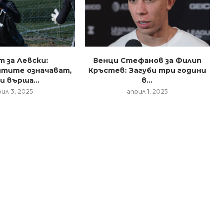
т за Левски:
Венци Стефанов за Филип
тите означават,
Кръстев: Загуби три години
и върша...
в...
рил 3, 2025
април 1, 2025