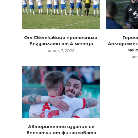
От Светкавица притесниха:
Героя
Без заплати от 4 месеца
Аплодисмен
че с
април 7, 2025
ап
Авторитетно издание се
впечатли от финансовата