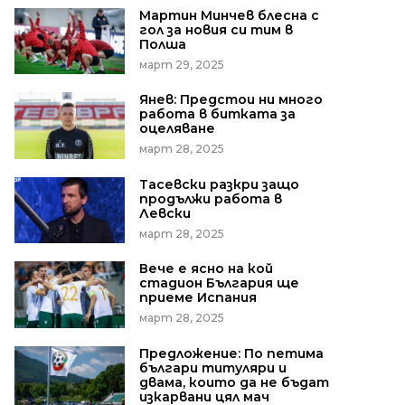
Мартин Минчев блесна с
гол за новия си тим в
Полша
март 29, 2025
Янев: Предстои ни много
работа в битката за
оцеляване
март 28, 2025
Тасевски разкри защо
продължи работа в
Левски
март 28, 2025
Вече е ясно на кой
стадион България ще
приеме Испания
март 28, 2025
Предложение: По петима
българи титуляри и
двама, които да не бъдат
изкарвани цял мач