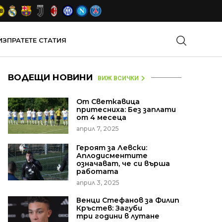
ИЗПРАТЕТЕ СТАТИЯ
ВОДЕЩИ НОВИНИ
ВИЖ ВСИЧКИ
От Светкавица
притесниха: Без заплати
от 4 месеца
април 7, 2025
Героят за Левски:
Аплодисментите
означават, че си върша
работата
април 3, 2025
Венци Стефанов за Филип
Кръстев: Загуби
три години в лутане