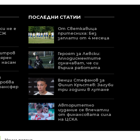
ПОСЛЕДНИ СТАТИИ
си не е
От Светкавица
ПСЖ
притесниха: Без
заплати от 4 месеца
митров
Героят за Левски:
лярен
Аплодисментите
 насам
означават, че си
върша работата
и
Венци Стефанов за
пробва
Филип Кръстев: Загуби
рансфер
три години в лутане
Авторитетно
издание се впечатли
от финансовата сила
на ЦСКА
УЕБ-ДИЗАЙН И ИЗРАБОТКА ОТ
PROJECT YORDANOV