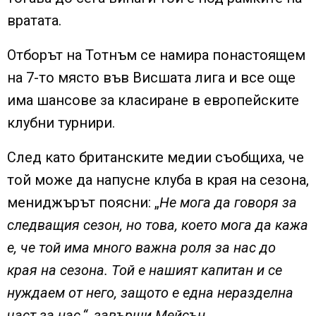
вратата.
Отборът на Тотнъм се намира понастоящем
на 7-то място във Висшата лига и все още
има шансове за класиране в европейските
клубни турнири.
След като британските медии съобщиха, че
той може да напусне клуба в края на сезона,
мениджърът поясни: „
Не мога да говоря за
следващия сезон, но това, което мога да кажа
е, че той има много важна роля за нас до
края на сезона. Той е нашият капитан и се
нуждаем от него, защото е една неразделна
част за нас.“, завърши Мейсън.