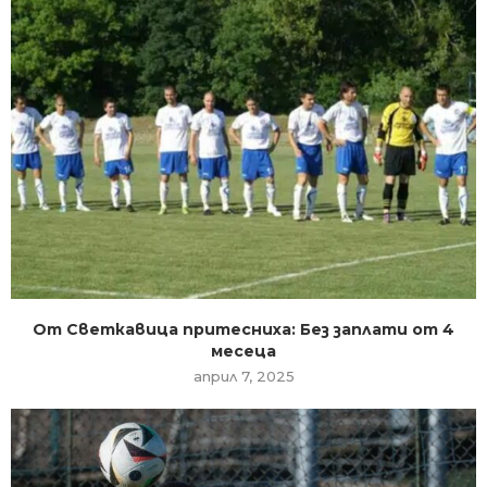
От Светкавица притесниха: Без заплати от 4
месеца
април 7, 2025