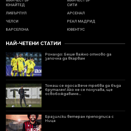
МАНЧЕСТЪР
МАНЧЕСТЪР
ЮНАЙТЕД
СИТИ
ЛИВЪРПУЛ
АРСЕНАЛ
ЧЕЛСИ
РЕАЛ МАДРИД
БАРСЕЛОНА
ЮВЕНТУС
НАЙ-ЧЕТЕНИ СТАТИИ
Роналдо: Беше важно отново да
започна да вкарвам
Томаш се ядоса:Вече трябва да бъда
брутален! Ако не се получава, ще
освобождаваме...
Бразилски ветеран преподписа с
Ница