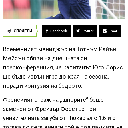
СПОДЕЛИ
Facebook
Twitter
Email
Временният мениджър на Тотнъм Райън
Мейсън обяви на днешната си
пресконференция, че капитанът Юго Лорис
ще бъде извън игра до края на сезона,
поради контузия на бедрото.
Френският страж на „шпорите“ беше
заменен от Фрейзър Форстър при
унизителната загуба от Нюкасъл с 1:6 и от
тогава до сега винаги той е под рамките на