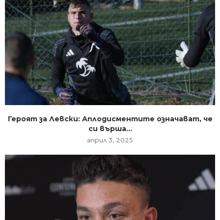
Героят за Левски: Аплодисментите означават, че
си върша...
април 3, 2025