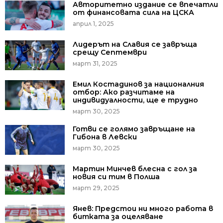
Авторитетно издание се впечатли
от финансовата сила на ЦСКА
април 1, 2025
Лидерът на Славия се завръща
срещу Септември
март 31, 2025
Емил Костадинов за националния
отбор: Ако разчитаме на
индивидуалности, ще е трудно
март 30, 2025
Готви се голямо завръщане на
Гибона в Левски
март 30, 2025
Мартин Минчев блесна с гол за
новия си тим в Полша
март 29, 2025
Янев: Предстои ни много работа в
битката за оцеляване