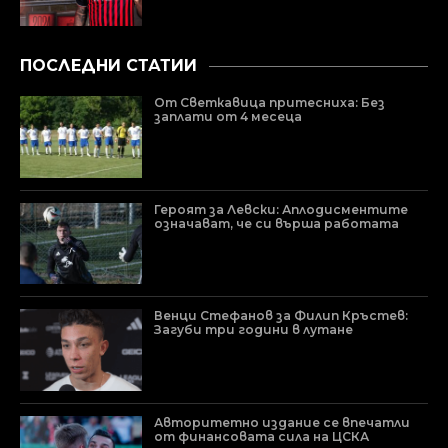
ПОСЛЕДНИ СТАТИИ
От Светкавица притесниха: Без
заплати от 4 месеца
Героят за Левски: Аплодисментите
означават, че си върша работата
Венци Стефанов за Филип Кръстев:
Загуби три години в лутане
Авторитетно издание се впечатли
от финансовата сила на ЦСКА