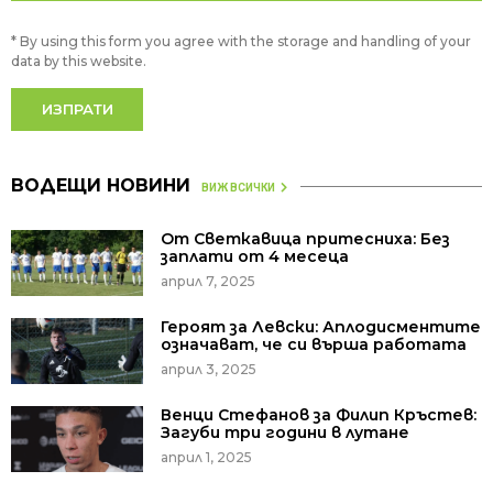
* By using this form you agree with the storage and handling of your
data by this website.
ВОДЕЩИ НОВИНИ
ВИЖ ВСИЧКИ
От Светкавица притесниха: Без
заплати от 4 месеца
април 7, 2025
Героят за Левски: Аплодисментите
означават, че си върша работата
април 3, 2025
Венци Стефанов за Филип Кръстев:
Загуби три години в лутане
април 1, 2025