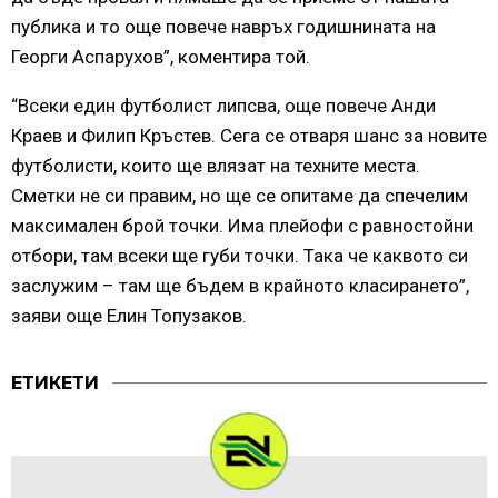
публика и то още повече навръх годишнината на
Георги Аспарухов”, коментира той.
“Всеки един футболист липсва, още повече Анди
Краев и Филип Кръстев. Сега се отваря шанс за новите
футболисти, които ще влязат на техните места.
Сметки не си правим, но ще се опитаме да спечелим
максимален брой точки. Има плейофи с равностойни
отбори, там всеки ще губи точки. Така че каквото си
заслужим – там ще бъдем в крайното класирането”,
заяви още Елин Топузаков.
ЕТИКЕТИ