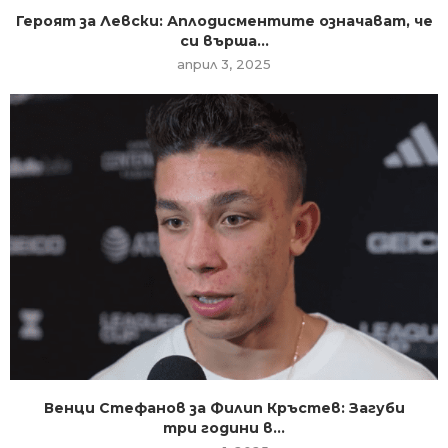
Героят за Левски: Аплодисментите означават, че
си върша...
април 3, 2025
Венци Стефанов за Филип Кръстев: Загуби
три години в...