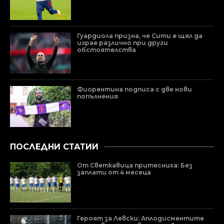
Гуардиола призна, че Сити е щял да
играе различно при други
обстоятелства
Фиорентина подписа с две нови
попълнения
ПОСЛЕДНИ СТАТИИ
От Светкавица притесниха: Без
заплати от 4 месеца
Героят за Левски: Аплодисментите