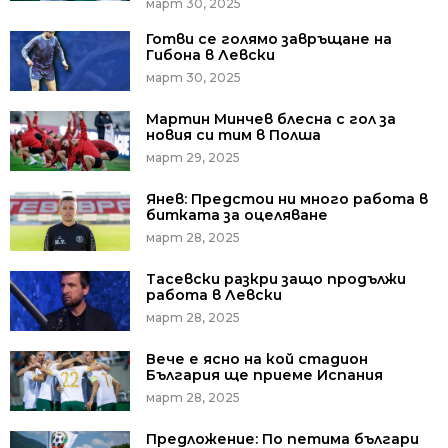
март 30, 2025
Готви се голямо завръщане на
Гибона в Левски
март 30, 2025
Мартин Минчев блесна с гол за
новия си тим в Полша
март 29, 2025
Янев: Предстои ни много работа в
битката за оцеляване
март 28, 2025
Тасевски разкри защо продължи
работа в Левски
март 28, 2025
Вече е ясно на кой стадион
България ще приеме Испания
март 28, 2025
Предложение: По петима българи