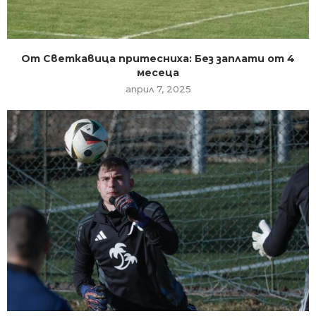
От Светкавица притесниха: Без заплати от 4
месеца
април 7, 2025