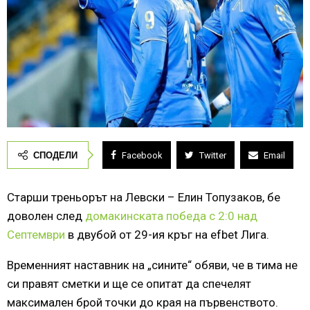
СПОДЕЛИ
Facebook
Twitter
Email
Старши треньорът на Левски – Елин Топузаков, бе
доволен след
домакинската победа с 2:0 над
Септември
в двубой от 29-ия кръг на efbet Лига.
Временният наставник на „сините“ обяви, че в тима не
си правят сметки и ще се опитат да спечелят
максимален брой точки до края на първенството.