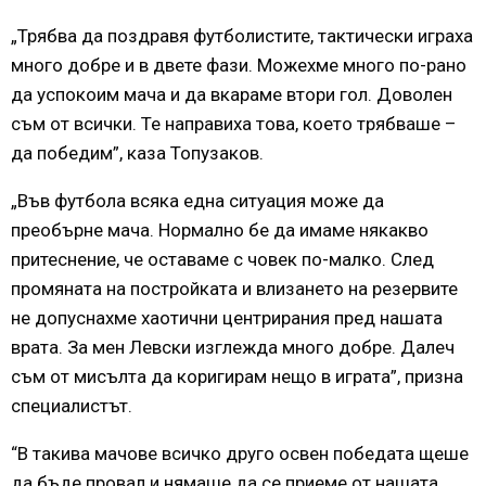
„Трябва да поздравя футболистите, тактически играха
много добре и в двете фази. Можехме много по-рано
да успокоим мача и да вкараме втори гол. Доволен
съм от всички. Те направиха това, което трябваше –
да победим”, каза Топузаков.
„Във футбола всяка една ситуация може да
преобърне мача. Нормално бе да имаме някакво
притеснение, че оставаме с човек по-малко. След
промяната на постройката и влизането на резервите
не допуснахме хаотични центрирания пред нашата
врата. За мен Левски изглежда много добре. Далеч
съм от мисълта да коригирам нещо в играта”, призна
специалистът.
“В такива мачове всичко друго освен победата щеше
да бъде провал и нямаше да се приеме от нашата