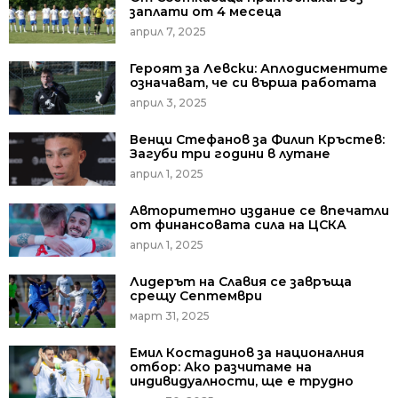
заплати от 4 месеца
април 7, 2025
Героят за Левски: Аплодисментите
означават, че си върша работата
април 3, 2025
Венци Стефанов за Филип Кръстев:
Загуби три години в лутане
април 1, 2025
Авторитетно издание се впечатли
от финансовата сила на ЦСКА
април 1, 2025
Лидерът на Славия се завръща
срещу Септември
март 31, 2025
Емил Костадинов за националния
отбор: Ако разчитаме на
индивидуалности, ще е трудно