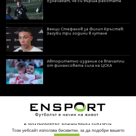
означават, че си върша работата
Венци Стефанов за Филип Кръстев:
Загуби три години в лутане
Авторитетно издание се впечатли
от финансовата сила на ЦСКА
© 2024 ENSPORT.BG. ВСИЧКИ ПРАВА ЗАПАЗЕНИ.
Този уебсайт използва бисквитки, за да подобри вашето
УЕБ-ДИЗАЙН И ИЗРАБОТКА ОТ
PROJECT YORDANOV