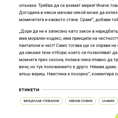
опънаха. Трябва да се вземат мерки! Иначе то
Догодина в някои мачове някой може да излезе
момичетата и каквото стане. Срам!“, добави той
„Дори да не е записано като закон в наредбата
има морален кодекс, има принципи на честностт
панталони и чест! Само тогава ще се оправи не
да накаже тези отбори, които си позволяват да
момчета през сезона, полека-лека плавно да тр
вече, но тук положението е друго. Нямам думи
алъш-вериш. Наистина е позорно“, коментира о
ЕТИКЕТИ
ВЕНЦЕСЛАВ СТЕФАНОВ
ЛЕВСКИ СОФИЯ
СЛАВИЯ