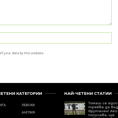
f your data by this website.
ЧЕТЕНИ КАТЕГОРИИ
НАЙ-ЧЕТЕНИ СТАТИИ
Томаш се ядос
ЛИГА
ЛЕВСКИ
трябва да бъ
брутален! Ако 
АНГЛИЯ
получава, ще