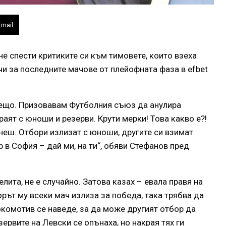
Email
е спести критиките си към тимовете, които взеха
и за последните мачове от плейофната фаза в efbet
 нещо. Призовавам Футболния съюз да анулира
раят с юноши и резерви. Крути мерки! Това какво е?!
неш. Отбори излизат с юноши, другите си взимат
 в София – дай ми, на ти“, обяви Стефанов пред
елита, не е случайно. Затова казах – евала правя на
рът му всеки мач излиза за победа, така трябва да
окомотив се наведе, за да може другият отбор да
ервите на Левски се опънаха, но накрая тях ги