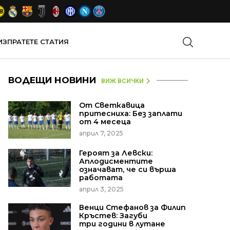
ИЗПРАТЕТЕ СТАТИЯ
ВОДЕЩИ НОВИНИ
ВИЖ ВСИЧКИ
От Светкавица
притесниха: Без заплати
от 4 месеца
април 7, 2025
Героят за Левски:
Аплодисментите
означават, че си върша
работата
април 3, 2025
Венци Стефанов за Филип
Кръстев: Загуби
три години в лутане