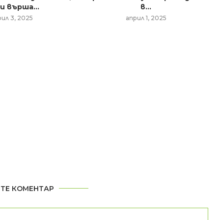
и върша...
в...
рил 3, 2025
април 1, 2025
ТЕ КОМЕНТАР