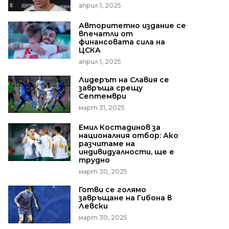
април 1, 2025
Авторитетно издание се
впечатли от
финансовата сила на
ЦСКА
април 1, 2025
Лидерът на Славия се
завръща срещу
Септември
март 31, 2025
Емил Костадинов за
националния отбор: Ако
разчитаме на
индивидуалности, ще е
трудно
март 30, 2025
Готви се голямо
завръщане на Гибона в
Левски
март 30, 2025