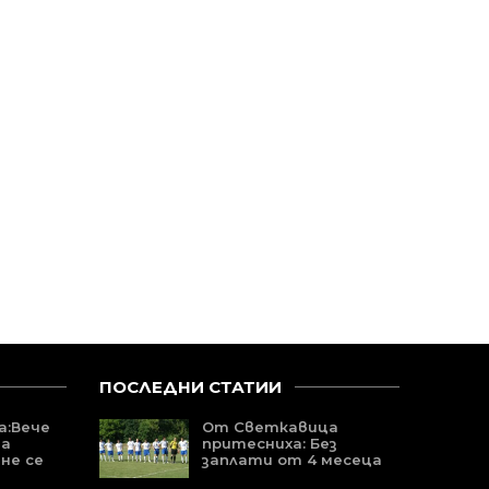
ПОСЛЕДНИ СТАТИИ
а:Вече
От Светкавица
да
притесниха: Без
не се
заплати от 4 месеца