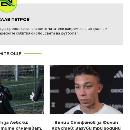
ЛАВ ПЕТРОВ
ел да предостави на своите читатели навременна, актуална и
ресните събития около „света на футбола“.
ЖТЕ ОЩЕ
т за Левски:
Венци Стефанов за Филип
тите означават,
Кръстев: Загуби три години