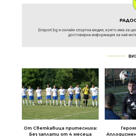
РАДОС
Ensport.bg е онлайн спортна медия, която има за ц
достоверна информация за най-инте
ВИ
От Светкавица притесниха:
Героя
Без заплати от 4 месеца
Аплодисмен