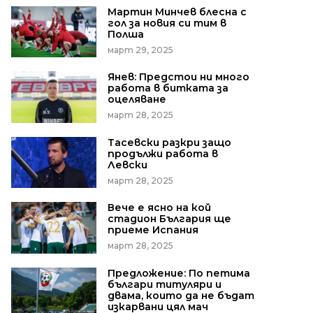
Мартин Минчев блесна с
гол за новия си тим в
Полша
март 29, 2025
Янев: Предстои ни много
работа в битката за
оцеляване
март 28, 2025
Тасевски разкри защо
продължи работа в
Левски
март 28, 2025
Вече е ясно на кой
стадион България ще
приеме Испания
март 28, 2025
Предложение: По петима
българи титуляри и
двама, които да не бъдат
изкарвани цял мач