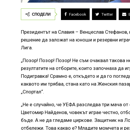
СПОДЕЛИ
Facebook
Twitter
Президентът на Славия – Венцеслав Стефанов, н
решение да заложат на юноши и резервни играч
Лига.
„Позор! Позор! Позор! Не съм очаквал такова
резултатите на отборите, които започнаха да иг
Подигравка! Срамно е, откъдето и да го поглед
каквото им трябва, стана като на Женския пазар
„Спортал“.
„Не е случайно, че УЕФА разследва три мача от 
Цветомир Найденов, човекът играе честно, отбо
бъде. А не да гледаме циркове. Защитник на Л
отбележи. Това какво е? Младите момчета и рез