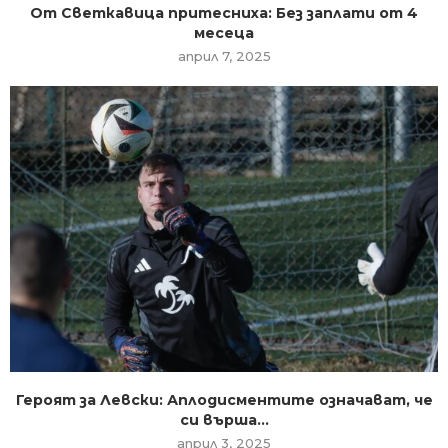
От Светкавица притесниха: Без заплати от 4
месеца
април 7, 2025
Героят за Левски: Аплодисментите означават, че
си върша...
април 3, 2025