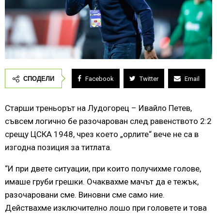
СПОДЕЛИ
Facebook
Twitter
Email
Старши треньорът на Лудогорец – Ивайло Петев,
съвсем логично бе разочарован след равенството 2:2
срещу ЦСКА 1948, чрез което „орлите“ вече не са в
изгодна позиция за титлата.
“И при двете ситуации, при които получихме голове,
имаше груби грешки. Очаквахме мачът да е тежък,
разочаровани сме. Виновни сме само ние.
Действахме изключително лошо при головете и това