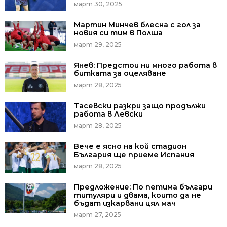
март 30, 2025
Мартин Минчев блесна с гол за
новия си тим в Полша
март 29, 2025
Янев: Предстои ни много работа в
битката за оцеляване
март 28, 2025
Тасевски разкри защо продължи
работа в Левски
март 28, 2025
Вече е ясно на кой стадион
България ще приеме Испания
март 28, 2025
Предложение: По петима българи
титуляри и двама, които да не
бъдат изкарвани цял мач
март 27, 2025