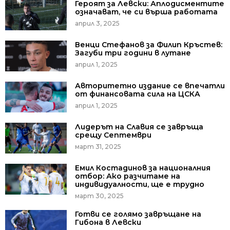
Героят за Левски: Аплодисментите
означават, че си върша работата
април 3, 2025
Венци Стефанов за Филип Кръстев:
Загуби три години в лутане
април 1, 2025
Авторитетно издание се впечатли
от финансовата сила на ЦСКА
април 1, 2025
Лидерът на Славия се завръща
срещу Септември
март 31, 2025
Емил Костадинов за националния
отбор: Ако разчитаме на
индивидуалности, ще е трудно
март 30, 2025
Готви се голямо завръщане на
Гибона в Левски