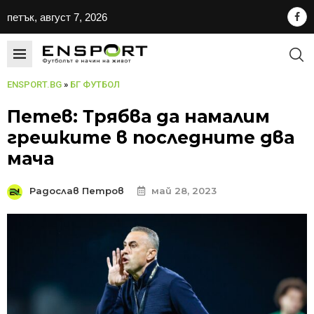
петък, август 7, 2026
ENSPORT.BG
»
БГ ФУТБОЛ
Петев: Трябва да намалим
грешките в последните два
мача
Радослав Петров
май 28, 2023