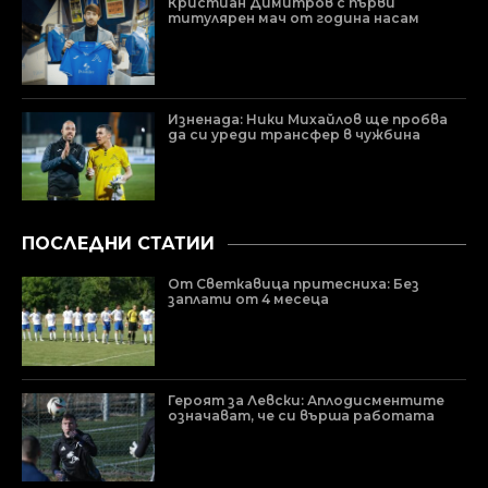
Кристиан Димитров с първи
титулярен мач от година насам
Изненада: Ники Михайлов ще пробва
да си уреди трансфер в чужбина
ПОСЛЕДНИ СТАТИИ
От Светкавица притесниха: Без
заплати от 4 месеца
Героят за Левски: Аплодисментите
означават, че си върша работата