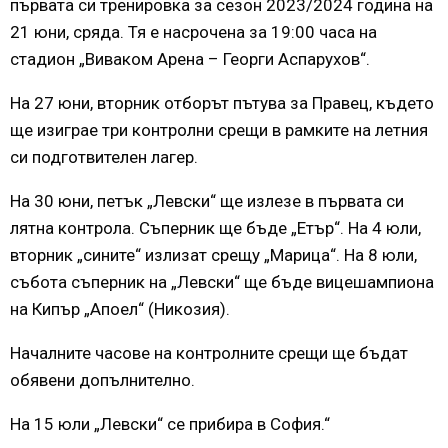
първата си тренировка за сезон 2023/2024 година на
21 юни, сряда. Тя е насрочена за 19:00 часа на
стадион „Виваком Арена – Георги Аспарухов“.
На 27 юни, вторник отборът пътува за Правец, където
ще изиграе три контролни срещи в рамките на летния
си подготвителен лагер.
На 30 юни, петък „Левски“ ще излезе в първата си
лятна контрола. Съперник ще бъде „Етър“. На 4 юли,
вторник „сините“ излизат срещу „Марица“. На 8 юли,
събота съперник на „Левски“ ще бъде вицешампиона
на Кипър „Апоел“ (Никозия).
Началните часове на контролните срещи ще бъдат
обявени допълнително.
На 15 юли „Левски“ се прибира в София.“