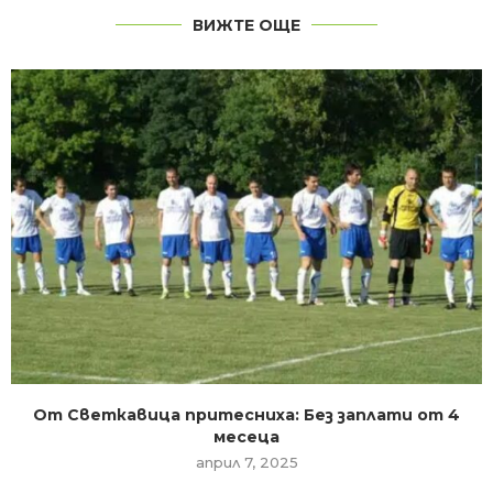
ВИЖТЕ ОЩЕ
От Светкавица притесниха: Без заплати от 4
месеца
април 7, 2025