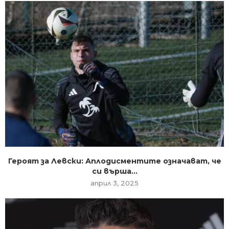
Героят за Левски: Аплодисментите означават, че
си върша...
април 3, 2025