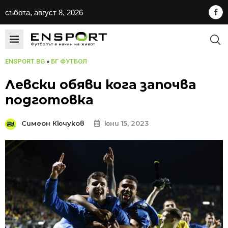
събота, август 8, 2026
ENSPORT.BG
»
БГ ФУТБОЛ
Левски обяви кога започва
подготовка
Симеон Кючуков
юни 15, 2023