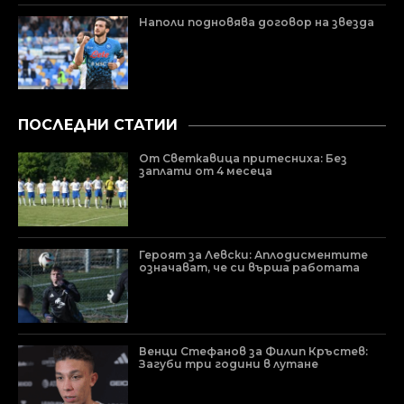
Наполи подновява договор на звезда
ПОСЛЕДНИ СТАТИИ
От Светкавица притесниха: Без
заплати от 4 месеца
Героят за Левски: Аплодисментите
означават, че си върша работата
Венци Стефанов за Филип Кръстев:
Загуби три години в лутане