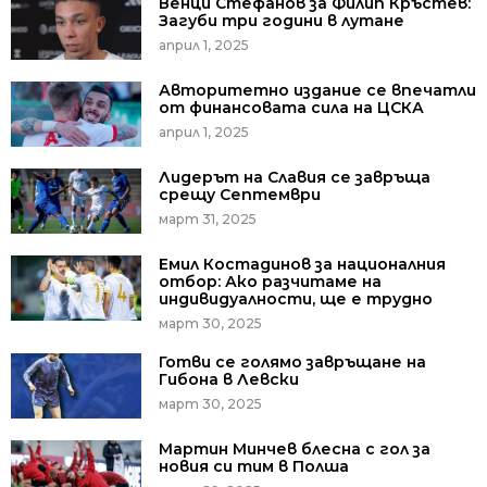
Венци Стефанов за Филип Кръстев:
Загуби три години в лутане
април 1, 2025
Авторитетно издание се впечатли
от финансовата сила на ЦСКА
април 1, 2025
Лидерът на Славия се завръща
срещу Септември
март 31, 2025
Емил Костадинов за националния
отбор: Ако разчитаме на
индивидуалности, ще е трудно
март 30, 2025
Готви се голямо завръщане на
Гибона в Левски
март 30, 2025
Мартин Минчев блесна с гол за
новия си тим в Полша