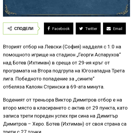
СПОДЕЛИ
Facebook
Twitter
Email
Вторият отбор на Левски (София) надделя с 1:0 на
помощното игрище на стадион „Георги Аспарухов“
над Ботев (Ихтиман) в среща от 29-ия кръг от
програмата на Втора подгрупа на Югозападна Трета
лига. Победното попадение за „сините“
отбеляза Калоян Стрински в 69-ата минута.
Воденият от треньора Виктор Димитров отбор е на
второ място в класирането с актив от 29 пункта, като
записа трети пореден успех при сина на Димитър
Димитров – Херо. Ботев (Ихтиман) от своя страна са
трети с 27 точки.